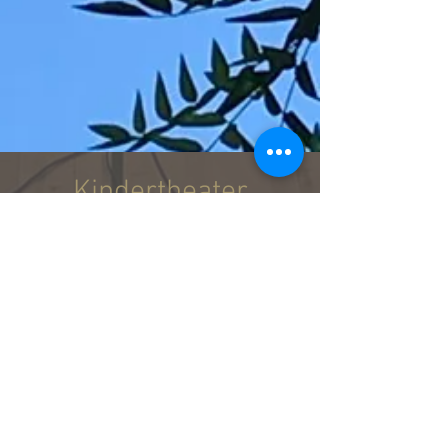
Kindertheater
Ich biete auch verschiedene
Theaterstück für Kinder, auf
Französisch oder Deutsch.
Olgas neues
Leben