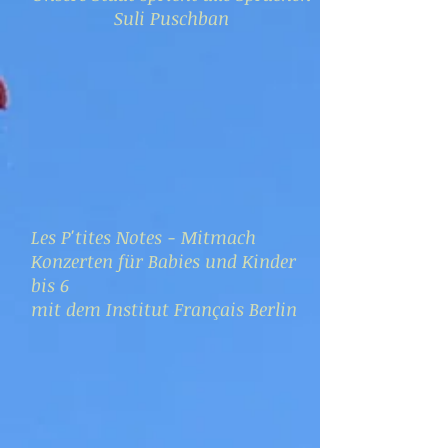
Suli Puschban
Les P'tites Notes - Mitmach
Konzerten für Babies und Kinder
bis 6
mit dem Institut Français Berlin