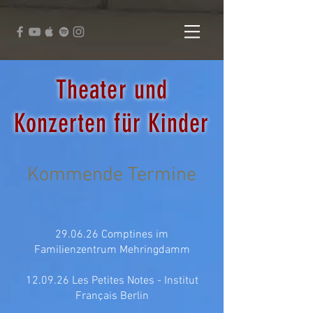
Theater und
Konzerten für Kinder
Kommende Termine
​29.06
.26 Comptines im
Familienzentrum Mehringdamm
12.09.26 Les Petites Notes - Institut
Français Berlin