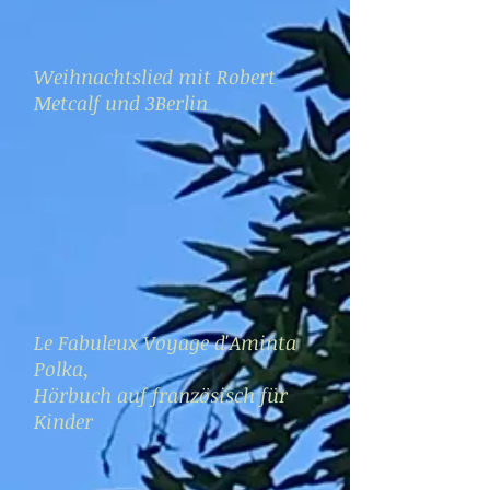
Weihnachtslied mit Robert
Metcalf und 3Berlin
Le Fabuleux Voyage d'Aminta
Polka,
Hörbuch auf französisch für
Kinder